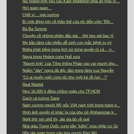
Nữ hoàng Anh yêu cầu Kate Middleton phải ăn mặc kí...
Hơi quen quen…
Chết vì... ngủ nướng
Bí mật động trời về thân thế của nữ diễn viên “Đồi...
Bà Ba Sương
Chuyện về những phiên đấu giá… thịt heo giá bạc tỷ
Mẹ bầu tăng cân nhiều dễ sinh con mắc bệnh tự kỷ
Mafia khét tiếng trong lịch sử từng quyến rũ cả… n...
Ngựa trong Hoàng cung Huế xưa
“Người tình” của Tổng thống Pháp vào vai người phụ...
Ngắm "dàn" ngựa đá độc đáo trong lăng vua Nguyễn
“Có ai muốn ngồi cùng tôi như một kẻ rỗi hơi…?”
Real Madrid
Hơn 16.000 tỉ đồng chống ngập cho TP.HCM
Gạch và tướng Sang
Nam vương người Mỹ gốc Việt nam tính trong trang p...
Hình ảnh quyến rũ khác lạ của phụ nữ Afghanistan k...
Ngột thở nơi phố thị, đại gia bỏ về quê
Nhà giàu Trung Quốc vung tiền “kiếm” visa nhập cư Úc
Hồn đại ngàn trong văn hóa người Khơ Mú