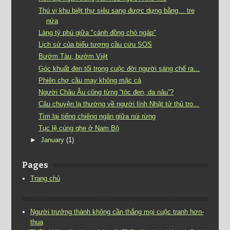
Thú vị khu biệt thự siêu sang được dựng bằng… tre
nứa
Làng tỷ phú giữa "cánh đồng chó ngáp"
Lịch sử của biểu tượng cầu cứu SOS
Bướm Tàu, bướm Việt
Góc khuất đen tối trong cuộc đời người sáng chế ra...
Phiên chợ cầu may không mặc cả
Người Châu Âu cũng từng “tóc đen, da nâu”?
Câu chuyện lạ thường về người lính Nhật tử thủ tro...
Tìm lại tiếng chiêng ngân giữa núi rừng
Tục lệ cúng ghe ở Nam Bộ
►
January
(1)
Pages
Trang chủ
Người trưởng thành không cần thắng mọi cuộc tranh hơn-
thua