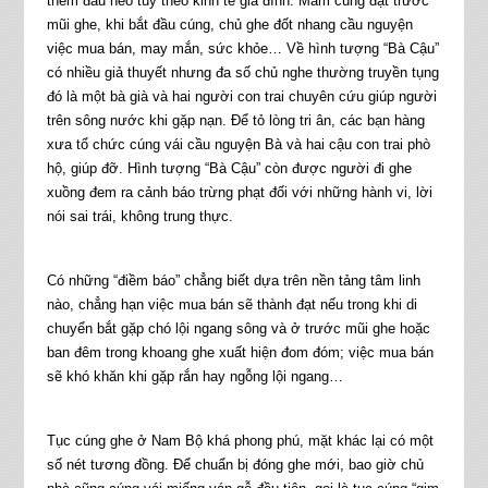
thêm đầu heo tùy theo kinh tế gia đình. Mâm cúng đặt trước
mũi ghe, khi bắt đầu cúng, chủ ghe đốt nhang cầu nguyện
việc mua bán, may mắn, sức khỏe… Về hình tượng “Bà Cậu”
có nhiều giả thuyết nhưng đa số chủ nghe thường truyền tụng
đó là một bà già và hai người con trai chuyên cứu giúp người
trên sông nước khi gặp nạn. Để tỏ lòng tri ân, các bạn hàng
xưa tổ chức cúng vái cầu nguyện Bà và hai cậu con trai phò
hộ, giúp đỡ. Hình tượng “Bà Cậu” còn được người đi ghe
xuồng đem ra cảnh báo trừng phạt đối với những hành vi, lời
nói sai trái, không trung thực.
Có những “điềm báo” chẳng biết dựa trên nền tảng tâm linh
nào, chẳng hạn việc mua bán sẽ thành đạt nếu trong khi di
chuyển bắt gặp chó lội ngang sông và ở trước mũi ghe hoặc
ban đêm trong khoang ghe xuất hiện đom đóm; việc mua bán
sẽ khó khăn khi gặp rắn hay ngỗng lội ngang…
Tục cúng ghe ở Nam Bộ khá phong phú, mặt khác lại có một
số nét tương đồng. Để chuẩn bị đóng ghe mới, bao giờ chủ