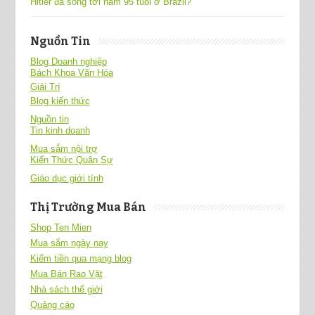
Hitler đã sống tới năm 95 tuổi ở Brazil?
Nguồn Tin
Blog Doanh nghiệp
Bách Khoa Văn Hóa
Giải Trí
Blog kiến thức
Nguồn tin
Tin kinh doanh
Mua sắm nội trợ
Kiến Thức Quân Sự
Giáo dục giới tính
Thị Trường Mua Bán
Shop Ten Mien
Mua sắm ngày nay
Kiếm tiền qua mạng blog
Mua Bán Rao Vặt
Nhà sách thế giới
Quảng cáo