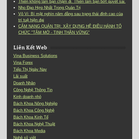
Thiền không làm bạn chậm đi. Thiền làm bạn bớt quyết sai.
Nho Đạo Hợp Nhất Trong Quản Trị
Vô Vi: Bí mật nghìn năm đằng sau trạng thái đỉnh cao của
trí tuệ hiện đại
CẨM NANG QUẢN TRỊ: XÂY DỰNG HỆ ĐIỀU HÀNH TỔ
CHỨC "TÂM MỞ - TINH THẦN VỮNG"
Liên Kết Web
Vina Business Solutions
Vina Forex
Tiếp Thị Ngày Nay
Lãi suất
Doanh Nhân
Công Nghệ Thông Tin
Kinh doanh nhỏ
Bách Khoa Nông Nghiệp
Bách Khoa Công Nghệ
Bách Khoa Kinh Tế
Bách Khoa Nghệ Thuật
Bách Khoa Media
Nghệ sỹ việt