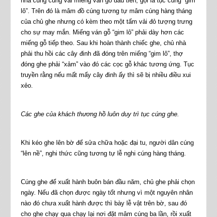
nhà cũng cúng vái miếng ván gỗ đầu tiên, gọi là tục cúng “gim
lô”. Trên đó là mâm đồ cúng tương tự mâm cúng hàng tháng
của chủ ghe nhưng có kèm theo một tấm vải đỏ tượng trưng
cho sự may mắn. Miếng ván gỗ “gim lô” phải dày hơn các
miếng gỗ tiếp theo. Sau khi hoàn thành chiếc ghe, chủ nhà
phải thu hồi các cây đinh đã đóng trên miếng “gim lô”, thợ
đóng ghe phải “xảm” vào đó các cọc gỗ khác tương ứng. Tục
truyền rằng nếu mất mấy cây đinh ấy thì sẽ bị nhiều điều xui
xẻo.
Các ghe của khách thương hồ luôn duy trì tục cúng ghe.
Khi kéo ghe lên bờ để sửa chữa hoặc đại tu, người dân cúng
“lên nề”, nghi thức cũng tương tự lễ nghi cúng hàng tháng.
Cúng ghe để xuất hành buôn bán đầu năm, chủ ghe phải chọn
ngày. Nếu đã chọn được ngày tốt nhưng vì một nguyên nhân
nào đó chưa xuất hành được thì bày lễ vật trên bờ, sau đó
cho ghe chạy qua chạy lại nơi đặt mâm cúng ba lần, rồi xuất