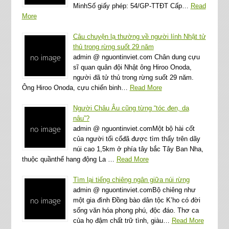
MinhSố giấy phép: 54/GP-TTĐT Cấp…
Read
More
Câu chuyện lạ thường về người lính Nhật tử
thủ trong rừng suốt 29 năm
admin @ nguontinviet.com Chân dung cựu
sĩ quan quân đội Nhật ông Hiroo Onoda,
người đã tử thủ trong rừng suốt 29 năm.
Ông Hiroo Onoda, cựu chiến binh…
Read More
Người Châu Âu cũng từng “tóc đen, da
nâu”?
admin @ nguontinviet.comMột bộ hài cốt
của người tối cổđã được tìm thấy trên dãy
núi cao 1,5km ở phía tây bắc Tây Ban Nha,
thuộc quầnthể hang động La …
Read More
Tìm lại tiếng chiêng ngân giữa núi rừng
admin @ nguontinviet.comBộ chiêng như
một gia đình Đồng bào dân tộc K’ho có đời
sống văn hóa phong phú, độc đáo. Thơ ca
của họ đậm chất trữ tình, giàu…
Read More