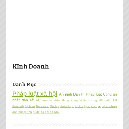
KInh Doanh
Danh Mục
Pháp luật xã hội
An ninh
Dân trí
Pháp luật
Công an
nhân dân
Tết
Afghanistan
Hitler
Hong Kong
Hoắc hương
Hải quân Mỹ
Kennedy
Lịch sử
Nữ văn sĩ
Xã hội
chiến lược
cú lừa
kỳ cục án
nghệ sĩ nhiếp
ảnh
ngoại tình
nude
áo dài bà Nhu