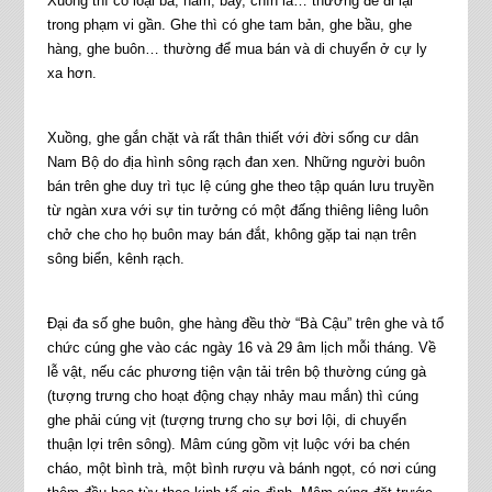
Xuồng thì có loại ba, năm, bảy, chín lá… thường để đi lại
trong phạm vi gần. Ghe thì có ghe tam bản, ghe bầu, ghe
hàng, ghe buôn… thường để mua bán và di chuyển ở cự ly
xa hơn.
Xuồng, ghe gắn chặt và rất thân thiết với đời sống cư dân
Nam Bộ do địa hình sông rạch đan xen. Những người buôn
bán trên ghe duy trì tục lệ cúng ghe theo tập quán lưu truyền
từ ngàn xưa với sự tin tưởng có một đấng thiêng liêng luôn
chở che cho họ buôn may bán đắt, không gặp tai nạn trên
sông biển, kênh rạch.
Đại đa số ghe buôn, ghe hàng đều thờ “Bà Cậu” trên ghe và tổ
chức cúng ghe vào các ngày 16 và 29 âm lịch mỗi tháng. Về
lễ vật, nếu các phương tiện vận tải trên bộ thường cúng gà
(tượng trưng cho hoạt động chạy nhảy mau mắn) thì cúng
ghe phải cúng vịt (tượng trưng cho sự bơi lội, di chuyển
thuận lợi trên sông). Mâm cúng gồm vịt luộc với ba chén
cháo, một bình trà, một bình rượu và bánh ngọt, có nơi cúng