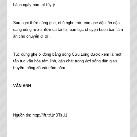
hành ngày nào thì tùy ý.
Sau nghi thức cúng ghe, chủ nghe mời các ghe đậu lân cận
sang uống rựơu, đờn ca tài tử, bàn bạc chuyện buôn bán làm
ăn cho chuyến đi tới.
Tục cúng ghe ở đồng bằng sông Cửu Long được xem là một
tập tục văn hóa tâm linh, gắn chặt trong đời sống dân gian
truyền thống đã vài trăm năm.
VÂN ANH
Nguồn tin: http://ift.tt/1nBTsU1