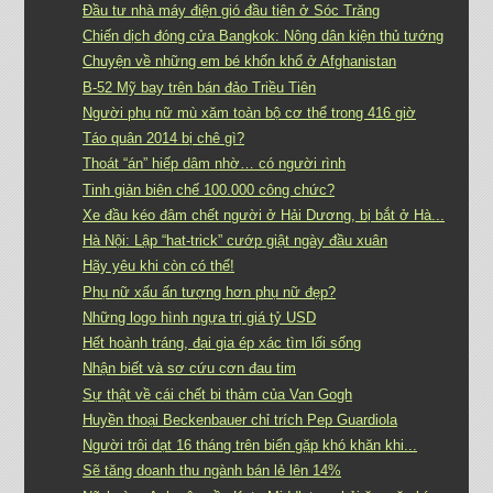
Đầu tư nhà máy điện gió đầu tiên ở Sóc Trăng
Chiến dịch đóng cửa Bangkok: Nông dân kiện thủ tướng
Chuyện về những em bé khốn khổ ở Afghanistan
B-52 Mỹ bay trên bán đảo Triều Tiên
Người phụ nữ mù xăm toàn bộ cơ thể trong 416 giờ
Táo quân 2014 bị chê gì?
Thoát “án” hiếp dâm nhờ… có người rình
Tinh giản biên chế 100.000 công chức?
Xe đầu kéo đâm chết người ở Hải Dương, bị bắt ở Hà...
Hà Nội: Lập “hat-trick” cướp giật ngày đầu xuân
Hãy yêu khi còn có thể!
Phụ nữ xấu ấn tượng hơn phụ nữ đẹp?
Những logo hình ngựa trị giá tỷ USD
Hết hoành tráng, đại gia ép xác tìm lối sống
Nhận biết và sơ cứu cơn đau tim
Sự thật về cái chết bi thảm của Van Gogh
Huyền thoại Beckenbauer chỉ trích Pep Guardiola
Người trôi dạt 16 tháng trên biển gặp khó khăn khi...
Sẽ tăng doanh thu ngành bán lẻ lên 14%