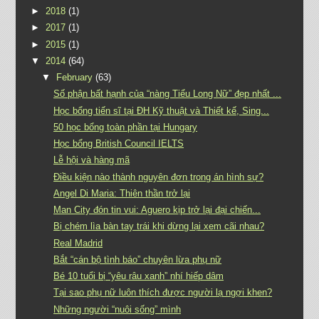
►
2018
(1)
►
2017
(1)
►
2015
(1)
▼
2014
(64)
▼
February
(63)
Số phận bất hạnh của “nàng Tiểu Long Nữ” đẹp nhất ...
Học bổng tiến sĩ tại ĐH Kỹ thuật và Thiết kế, Sing...
50 học bổng toàn phần tại Hungary
Học bổng British Council IELTS
Lễ hội và hàng mã
Điều kiện nào thành nguyên đơn trong án hình sự?
Angel Di Maria: Thiên thần trở lại
Man City đón tin vui: Aguero kịp trở lại đại chiến...
Bị chém lìa bàn tay trái khi dừng lại xem cãi nhau?
Real Madrid
Bắt “cán bộ tình báo” chuyên lừa phụ nữ
Bé 10 tuổi bị “yêu râu xanh” nhí hiếp dâm
Tại sao phụ nữ luôn thích được người lạ ngợi khen?
Những người “nuôi sống” mình