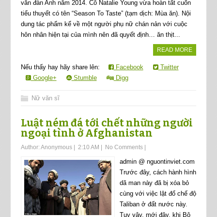
văn đàn Anh năm 2014. Cô Natalie Young vừa hoàn tất cuốn
tiểu thuyết có tên “Season To Taste” (tạm dịch: Mùa ăn). Nội
dung tác phẩm kể về một người phụ nữ chán nản với cuộc
hôn nhân hiện tại của mình nên đã quyết định… ăn thịt...
READ MORE
Nếu thấy hay hãy share lên:
Facebook
Twitter
Google+
Stumble
Digg
Nữ văn sĩ
Luật ném đá tới chết những người
ngoại tình ở Afghanistan
Author:
Anonymous
|
2:10 AM
|
No Comments
|
admin @ nguontinviet.com
Trước đây, cách hành hình
dã man này đã bị xóa bỏ
cùng với việc lật đổ chế độ
Taliban ở đất nước này.
Tuy vậy, mới đây, khi Bộ