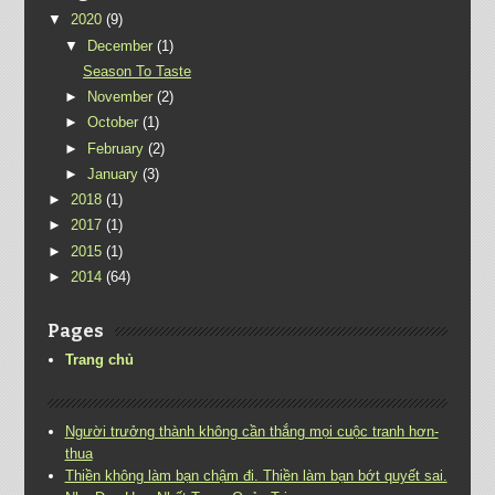
▼
2020
(9)
▼
December
(1)
Season To Taste
►
November
(2)
►
October
(1)
►
February
(2)
►
January
(3)
►
2018
(1)
►
2017
(1)
►
2015
(1)
►
2014
(64)
Pages
Trang chủ
Người trưởng thành không cần thắng mọi cuộc tranh hơn-
thua
Thiền không làm bạn chậm đi. Thiền làm bạn bớt quyết sai.