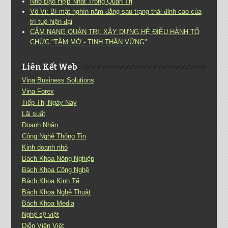
Nho Đạo Hợp Nhất Trong Quản Trị
Vô Vi: Bí mật nghìn năm đằng sau trạng thái đỉnh cao của
trí tuệ hiện đại
CẨM NANG QUẢN TRỊ: XÂY DỰNG HỆ ĐIỀU HÀNH TỔ
CHỨC "TÂM MỞ - TINH THẦN VỮNG"
Liên Kết Web
Vina Business Solutions
Vina Forex
Tiếp Thị Ngày Nay
Lãi suất
Doanh Nhân
Công Nghệ Thông Tin
Kinh doanh nhỏ
Bách Khoa Nông Nghiệp
Bách Khoa Công Nghệ
Bách Khoa Kinh Tế
Bách Khoa Nghệ Thuật
Bách Khoa Media
Nghệ sỹ việt
Diễn Viên Việt