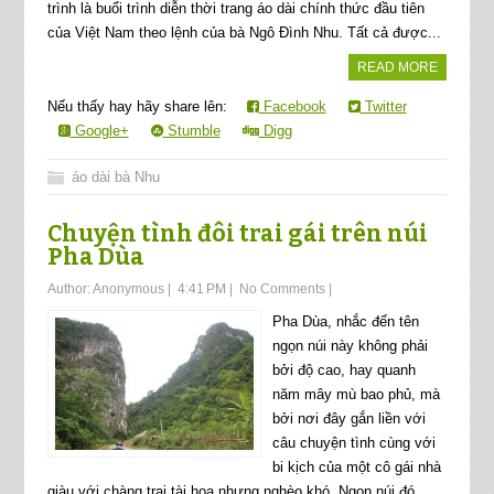
trình là buổi trình diễn thời trang áo dài chính thức đầu tiên
của Việt Nam theo lệnh của bà Ngô Đình Nhu. Tất cả được...
READ MORE
Nếu thấy hay hãy share lên:
Facebook
Twitter
Google+
Stumble
Digg
áo dài bà Nhu
Chuyện tình đôi trai gái trên núi
Pha Dùa
Author:
Anonymous
|
4:41 PM
|
No Comments
|
Pha Dùa, nhắc đến tên
ngọn núi này không phải
bởi độ cao, hay quanh
năm mây mù bao phủ, mà
bởi nơi đây gắn liền với
câu chuyện tình cùng với
bi kịch của một cô gái nhà
giàu với chàng trai tài hoa nhưng nghèo khó. Ngọn núi đó