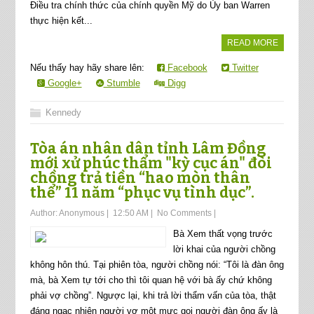
Điều tra chính thức của chính quyền Mỹ do Ủy ban Warren
thực hiện kết...
READ MORE
Nếu thấy hay hãy share lên:
Facebook
Twitter
Google+
Stumble
Digg
Kennedy
Tòa án nhân dân tỉnh Lâm Đồng
mới xử phúc thẩm "kỳ cục án" đòi
chồng trả tiền “hao mòn thân
thể” 11 năm “phục vụ tình dục”.
Author:
Anonymous
|
12:50 AM
|
No Comments
|
Bà Xem thất vọng trước
lời khai của người chồng
không hôn thú. Tại phiên tòa, người chồng nói: “Tôi là đàn ông
mà, bà Xem tự tới cho thì tôi quan hệ với bà ấy chứ không
phải vợ chồng”. Ngược lại, khi trả lời thẩm vấn của tòa, thật
đáng ngạc nhiên người vợ một mực gọi người đàn ông ấy là