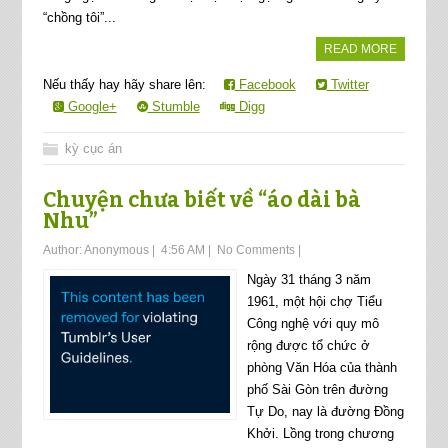
“chồng tôi”...
READ MORE
Nếu thấy hay hãy share lên:
Facebook
Twitter
Google+
Stumble
Digg
kỳ cục án
Chuyện chưa biết về “áo dài bà
Nhu”
Author:
Anonymous
|
4:56 AM
|
No Comments
|
Ngày 31 tháng 3 năm
1961, một hội chợ Tiểu
Công nghệ với quy mô
rộng được tổ chức ở
phòng Văn Hóa của thành
phố Sài Gòn trên đường
Tự Do, nay là đường Đồng
Khởi. Lồng trong chương