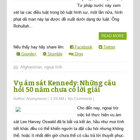
Tư pháp nước này xem
xét lại các điều luật trong bộ luật hình sự, một lần nữa, hình
phạt dã man này lại được đề xuất dưới dạng dự luật. Ông
Rohullah...
READ MORE
Nếu thấy hay hãy share lên:
Facebook
Twitter
Google+
Stumble
Digg
Afghanistan
,
ngoại tình
Vụ ám sát Kennedy: Những câu
hỏi 50 năm chưa có lời giải
Author:
Anonymous
|
1:25 AM
|
No Comments
|
Cho đến nay, ngoại trừ
việc kẻ thực hiện vụ ám
sát Lee Harvey Oswald đã bị bắt và kết án, hầu như mọi tình
tiết khác đều có thể khiến người ta đặt câu hỏi nhưng không
thể, hoặc ít nhất đến giờ chưa thể có câu trả lời thuyết phục.