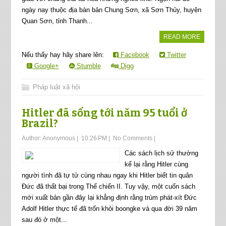
ngày nay thuộc địa bàn bản Chung Sơn, xã Sơn Thủy, huyện
Quan Sơn, tỉnh Thanh...
READ MORE
Nếu thấy hay hãy share lên:
Facebook
Twitter
Google+
Stumble
Digg
Pháp luật xã hội
Hitler đã sống tới năm 95 tuổi ở
Brazil?
Author:
Anonymous
|
10:26 PM
|
No Comments
|
Các sách lịch sử thường
kể lại rằng Hitler cùng
người tình đã tự tử cùng nhau ngay khi Hitler biết tin quân
Đức đã thất bại trong Thế chiến II. Tuy vậy, một cuốn sách
mới xuất bản gần đây lại khẳng định rằng trùm phát-xít Đức
Adolf Hitler thực tế đã trốn khỏi boongke và qua đời 39 năm
sau đó ở một...