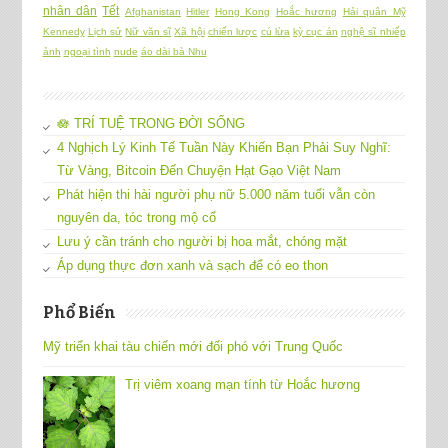
nhân dân
Tết
Afghanistan
Hitler
Hong Kong
Hoắc hương
Hải quân Mỹ
Kennedy
Lịch sử
Nữ văn sĩ
Xã hội
chiến lược
cú lừa
kỳ cục án
nghệ sĩ nhiếp
ảnh
ngoại tình
nude
áo dài bà Nhu
🪷 TRÍ TUỆ TRONG ĐỜI SỐNG
4 Nghịch Lý Kinh Tế Tuần Này Khiến Bạn Phải Suy Nghĩ:
Từ Vàng, Bitcoin Đến Chuyện Hạt Gạo Việt Nam
Phát hiện thi hài người phụ nữ 5.000 năm tuổi vẫn còn
nguyên da, tóc trong mộ cổ
Lưu ý cần tránh cho người bị hoa mắt, chóng mặt
Áp dụng thực đơn xanh và sạch để có eo thon
Phổ Biến
Mỹ triển khai tàu chiến mới đối phó với Trung Quốc
Trị viêm xoang mạn tính từ Hoắc hương