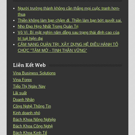
Người trưởng thành không cần thắng mọi cuộc tranh hơn-
thua
Thiền không làm bạn chậm đi. Thiền làm bạn bớt quyết sai.
Nho Đạo Hợp Nhất Trong Quản Trị
Vô Vi: Bí mật nghìn năm đằng sau trạng thái đỉnh cao của
trí tuệ hiện đại
CẨM NANG QUẢN TRỊ: XÂY DỰNG HỆ ĐIỀU HÀNH TỔ
CHỨC "TÂM MỞ - TINH THẦN VỮNG"
Liên Kết Web
Vina Business Solutions
Vina Forex
Tiếp Thị Ngày Nay
Lãi suất
Doanh Nhân
Công Nghệ Thông Tin
Kinh doanh nhỏ
Bách Khoa Nông Nghiệp
Bách Khoa Công Nghệ
Bách Khoa Kinh Tế