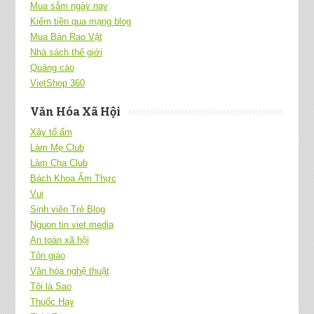
Mua sắm ngày nay
Kiếm tiền qua mạng blog
Mua Bán Rao Vặt
Nhà sách thế giới
Quảng cáo
VietShop 360
Văn Hóa Xã Hội
Xây tổ ấm
Làm Mẹ Club
Làm Cha Club
Bách Khoa Ẩm Thực
Vui
Sinh viên Trẻ Blog
Nguon tin viet media
An toàn xã hội
Tôn giáo
Văn hóa nghệ thuật
Tôi là Sao
Thuốc Hay