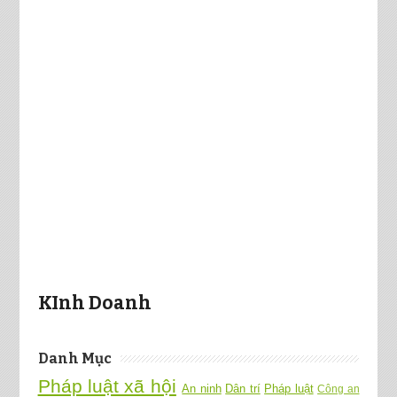
KInh Doanh
Danh Mục
Pháp luật xã hội
An ninh
Dân trí
Pháp luật
Công an