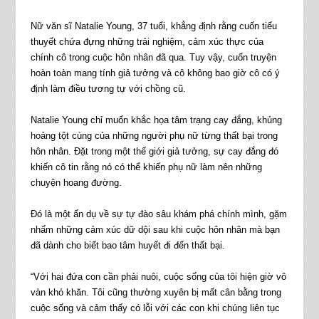
Nữ văn sĩ Natalie Young, 37 tuổi, khẳng định rằng cuốn tiểu
thuyết chứa đựng những trải nghiệm, cảm xúc thực của
chính cô trong cuộc hôn nhân đã qua. Tuy vậy, cuốn truyện
hoàn toàn mang tính giả tưởng và cô không bao giờ cô có ý
định làm điều tương tự với chồng cũ.
Natalie Young chỉ muốn khắc họa tâm trạng cay đắng, khủng
hoảng tột cùng của những người phụ nữ từng thất bại trong
hôn nhân. Đặt trong một thế giới giả tưởng, sự cay đắng đó
khiến cô tin rằng nó có thể khiến phụ nữ làm nên những
chuyện hoang đường.
Đó là một ẩn dụ về sự tự đào sâu khám phá chính mình, gặm
nhấm những cảm xúc dữ dội sau khi cuộc hôn nhân mà bạn
đã dành cho biết bao tâm huyết đi đến thất bại.
“Với hai đứa con cần phải nuôi, cuộc sống của tôi hiện giờ vô
vàn khó khăn. Tôi cũng thường xuyên bị mất cân bằng trong
cuộc sống và cảm thấy có lỗi với các con khi chúng liên tục