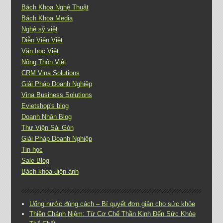
Bách Khoa Nghệ Thuật
Bách Khoa Media
Nghệ sỹ việt
Diễn Viên Việt
Văn học Việt
Nông Thôn Việt
CRM Vina Solutions
Giải Pháp Doanh Nghiệp
Vina Business Solutions
Evietshop's blog
Doanh Nhân Blog
Thư Viện Sài Gòn
Giải Pháp Doanh Nghiệp
Tin học
Sale Blog
Bách khoa điện ảnh
Uống nước đúng cách – Bí quyết đơn giản cho sức khỏe
Thiền Chánh Niệm: Từ Cơ Chế Thần Kinh Đến Sức Khỏe