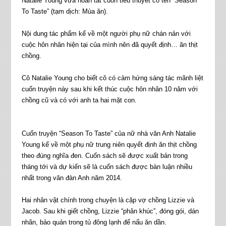
Natalie Young vừa hoàn tất cuốn tiểu thuyết có tên “Season
To Taste” (tạm dịch: Mùa ăn).
Nội dung tác phẩm kể về một người phụ nữ chán nản với
cuộc hôn nhân hiện tại của mình nên đã quyết định… ăn thịt
chồng.
Cô Natalie Young cho biết cô có cảm hứng sáng tác mãnh liệt
cuốn truyện này sau khi kết thúc cuộc hôn nhân 10 năm với
chồng cũ và có với anh ta hai mặt con.
Cuốn truyện “Season To Taste” của nữ nhà văn Anh Natalie
Young kể về một phụ nữ trung niên quyết định ăn thịt chồng
theo đúng nghĩa đen. Cuốn sách sẽ được xuất bản trong
tháng tới và dự kiến sẽ là cuốn sách được bàn luận nhiều
nhất trong văn đàn Anh năm 2014.
Hai nhân vật chính trong chuyện là cặp vợ chồng Lizzie và
Jacob. Sau khi giết chồng, Lizzie “phân khúc”, đóng gói, dán
nhãn, bảo quản trong tủ đông lạnh để nấu ăn dần.