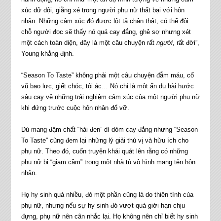
xúc dữ dội, giằng xé trong người phụ nữ thất bại với hôn
nhân. Những cảm xúc đó được lột tả chân thật, có thể đôi
chỗ người đọc sẽ thấy nó quá cay đắng, ghê sợ nhưng xét
một cách toàn diện, đây là một câu chuyện rất
người
, rất đời”,
Young khẳng định.
“Season To Taste” không phải một câu chuyện đẫm máu, cổ
vũ bạo lực, giết chóc, tội ác… Nó chỉ là một ẩn dụ hài hước
sâu cay về những trải nghiệm cảm xúc của một người phụ nữ
khi đứng trước cuộc hôn nhân đổ vỡ.
Dù mang đậm chất “hài đen” dí dỏm cay đắng nhưng “Season
To Taste” cũng đem lại những lý giải thú vị và hữu ích cho
phụ nữ. Theo đó, cuốn truyện khái quát lên rằng có những
phụ nữ bị “giam cầm” trong một nhà tù vô hình mang tên hôn
nhân.
Họ hy sinh quá nhiều, đó một phần cũng là do thiên tính của
phụ nữ, nhưng nếu sự hy sinh đó vượt quá giới hạn chịu
đựng, phụ nữ nên cân nhắc lại. Họ không nên chỉ biết hy sinh