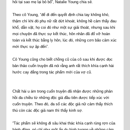
hỏi tại sao mẹ lại bỏ bố”, Natalie Young chia sẻ.
Theo cô Young, “để đi đến quyết định chia tay không khó,
thậm chí khi đó phụ nữ rất dứt khoát, không hề cảm thấy đau
khổ, dằn vặt, họ coi đó như một sự giải thoát, nhưng sau khi
mọi chuyện đã thực sự kết thúc, hôn nhân đã đổ vỡ hoàn
toàn và kết thúc bằng ly hôn, lúc đó, những cơn bão cảm xúc
mới thực sự ập đến”.
Cô Young cũng cho biết chồng cũ của cô sau khi được đọc
bản thảo cuốn truyện đã nói rằng anh rất thích khía cạnh hài
hước cay đắng trong tác phẩm mới của vợ cũ.
Chất hài u ám trong cuốn truyện đã nhận được những phản
hồi đa chiều từ những độc giả đầu tiên được tiếp xúc với
cuốn truyện. Theo đó, đa số các độc giả nữ cảm thấy thích
thú còn các độc giả nam thì thấy kinh sợ.
“Tác phẩm sẽ không đi sâu khai thác khía cạnh rùng rợn của
hành động, nó chỉ như một ẩn dụ hình tượng về những cảm