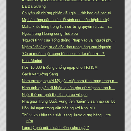
Bà Ba Sương
Chuyện về những phiên đấu giá… thịt heo giá bạc tỷ
Mẹ bầu tăng cân nhiều dễ sinh con mắc bệnh tự kỷ
Mafia khét tiếng trong lịch sử từng quyến rũ cả… n...
Ngựa trong Hoàng cung Huế xưa
“Người tình” của Tổng thống Pháp vào vai người phụ...
Ngắm "dàn" ngựa đá độc đáo trong lăng vua Nguyễn
“Có ai muốn ngồi cùng tôi như một kẻ rỗi hơi…?”
Real Madrid
Hơn 16.000 tỉ đồng chống ngập cho TP.HCM
Gạch và tướng Sang
Nam vương người Mỹ gốc Việt nam tính trong trang p...
Hình ảnh quyến rũ khác lạ của phụ nữ Afghanistan k...
Ngột thở nơi phố thị, đại gia bỏ về quê
Nhà giàu Trung Quốc vung tiền “kiếm” visa nhập cư Úc
Hồn đại ngàn trong văn hóa người Khơ Mú
Thú vị khu biệt thự siêu sang được dựng bằng… tre
nứa
Làng tỷ phú giữa "cánh đồng chó ngáp"