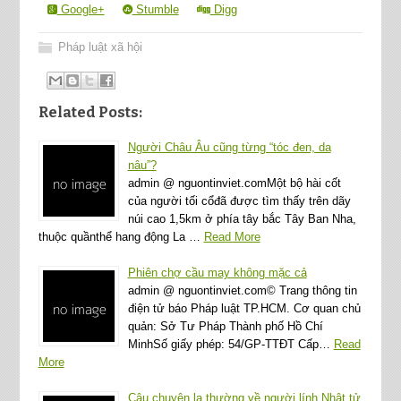
Google+
Stumble
Digg
Pháp luật xã hội
Related Posts:
Người Châu Âu cũng từng “tóc đen, da
nâu”?
admin @ nguontinviet.comMột bộ hài cốt
của người tối cổđã được tìm thấy trên dãy
núi cao 1,5km ở phía tây bắc Tây Ban Nha,
thuộc quầnthể hang động La …
Read More
Phiên chợ cầu may không mặc cả
admin @ nguontinviet.com© Trang thông tin
điện tử báo Pháp luật TP.HCM. Cơ quan chủ
quản: Sở Tư Pháp Thành phố Hồ Chí
MinhSố giấy phép: 54/GP-TTĐT Cấp…
Read
More
Câu chuyện lạ thường về người lính Nhật tử