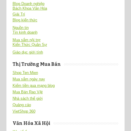
Blog Doanh nghiệp
Bách Khoa Văn Hóa
Giải Trí
Blog kiến thức
Nguồn tin
Tin kinh doanh
Mua sắm nội trợ
Kiến Thức Quân Sự
Giáo dục giới tính
Thị Trường Mua Bán
Shop Ten Mien
Mua sắm ngày nay
Kiếm tiền qua mạng blog
Mua Bán Rao Vặt
Nhà sách thế giới
Quảng cáo
VietShop 360
Văn Hóa Xã Hội