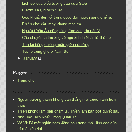
Lịch sử của biểu tượng cầu cứu SOS
Bướm Tàu, bướm Việt
Góc khuất đen tối trong cuộc đời người sáng chế ra...
Phiên chợ cầu may không mặc cả
Người Châu Âu cũng từng “tóc đen, da nâu”?
Câu chuyện lạ thường về người lính Nhật tử thủ tro...
Tìm lại tiếng chiêng ngân giữa núi rừng
Tục lệ cúng ghe ở Nam Bộ
►
January
(1)
Pages
Trang chủ
Người trưởng thành không cần thắng mọi cuộc tranh hơn-
thua
Thiền không làm bạn chậm đi. Thiền làm bạn bớt quyết sai.
Nho Đạo Hợp Nhất Trong Quản Trị
Vô Vi: Bí mật nghìn năm đằng sau trạng thái đỉnh cao của
trí tuệ hiện đại