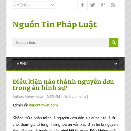
Nguồn Tin Pháp Luật
Điều kiện nào thành nguyên đơn
trong án hình sự?
Author:
Anonymous
|
5:03 PM
|
No Comments
|
admin @
nguontinviet.com
Không thừa nhận mình là nguyên đơn dân sự cũng tức là từ
chối tham gia tố tụng nhưng tòa án vẫn xác định họ là nguyên
đơn dân sự và tuyên bị cáo phải bồi thường. Đây không phải