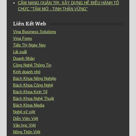
CẨM NANG QUẢN TRỊ: XÂY DỰNG HỆ ĐIỀU HÀNH TỔ
CHỨC "TÂM MỞ - TINH THẦN VỮNG"
Liên Kết Web
Vina Business Solutions
Vina Forex
Tiếp Thị Ngày Nay
Lãi suất
Doanh Nhân
Công Nghệ Thông Tin
Kinh doanh nhỏ
Bách Khoa Nông Nghiệp
Bách Khoa Công Nghệ
Bách Khoa Kinh Tế
Bách Khoa Nghệ Thuật
Bách Khoa Media
Nghệ sỹ việt
Diễn Viên Việt
Văn học Việt
Nông Thôn Việt