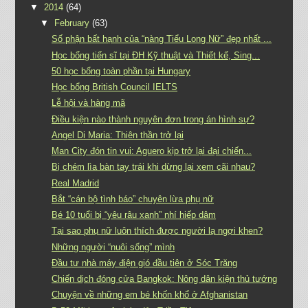
▼
2014
(64)
▼
February
(63)
Số phận bất hạnh của “nàng Tiểu Long Nữ” đẹp nhất ...
Học bổng tiến sĩ tại ĐH Kỹ thuật và Thiết kế, Sing...
50 học bổng toàn phần tại Hungary
Học bổng British Council IELTS
Lễ hội và hàng mã
Điều kiện nào thành nguyên đơn trong án hình sự?
Angel Di Maria: Thiên thần trở lại
Man City đón tin vui: Aguero kịp trở lại đại chiến...
Bị chém lìa bàn tay trái khi dừng lại xem cãi nhau?
Real Madrid
Bắt “cán bộ tình báo” chuyên lừa phụ nữ
Bé 10 tuổi bị “yêu râu xanh” nhí hiếp dâm
Tại sao phụ nữ luôn thích được người lạ ngợi khen?
Những người “nuôi sống” mình
Đầu tư nhà máy điện gió đầu tiên ở Sóc Trăng
Chiến dịch đóng cửa Bangkok: Nông dân kiện thủ tướng
Chuyện về những em bé khốn khổ ở Afghanistan