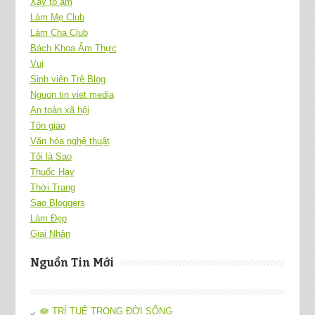
Xây tổ ấm
Làm Mẹ Club
Làm Cha Club
Bách Khoa Ẩm Thực
Vui
Sinh viên Trẻ Blog
Nguon tin viet media
An toàn xã hội
Tôn giáo
Văn hóa nghệ thuật
Tôi là Sao
Thuốc Hay
Thời Trang
Sao Bloggers
Làm Đẹp
Giai Nhân
Nguồn Tin Mới
🪷 TRÍ TUỆ TRONG ĐỜI SỐNG