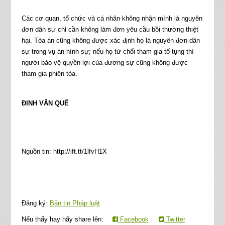
Các cơ quan, tổ chức và cá nhân không nhận mình là nguyên
đơn dân sự chỉ cần không làm đơn yêu cầu bồi thường thiệt
hại. Tòa án cũng không được xác định họ là nguyên đơn dân
sự trong vụ án hình sự; nếu họ từ chối tham gia tố tụng thì
người bảo vệ quyền lợi của đương sự cũng không được
tham gia phiên tòa.
ĐINH VĂN QUẾ
Nguồn tin: http://ift.tt/1lfvH1X
Đăng ký:
Bản tin Pháp luật
Nếu thấy hay hãy share lên:
Facebook
Twitter