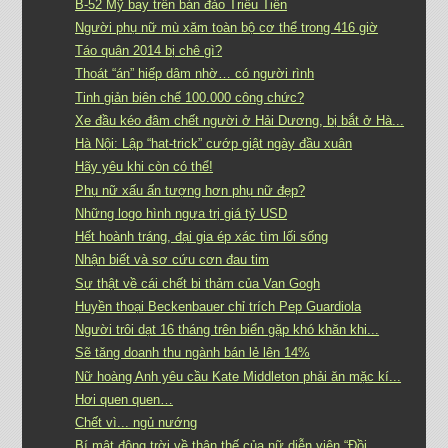
B-52 Mỹ bay trên bán đảo Triều Tiên
Người phụ nữ mù xăm toàn bộ cơ thể trong 416 giờ
Táo quân 2014 bị chê gì?
Thoát “án” hiếp dâm nhờ… có người rình
Tinh giản biên chế 100.000 công chức?
Xe đầu kéo đâm chết người ở Hải Dương, bị bắt ở Hà...
Hà Nội: Lập “hat-trick” cướp giật ngày đầu xuân
Hãy yêu khi còn có thể!
Phụ nữ xấu ấn tượng hơn phụ nữ đẹp?
Những logo hình ngựa trị giá tỷ USD
Hết hoành tráng, đại gia ép xác tìm lối sống
Nhận biết và sơ cứu cơn đau tim
Sự thật về cái chết bi thảm của Van Gogh
Huyền thoại Beckenbauer chỉ trích Pep Guardiola
Người trôi dạt 16 tháng trên biển gặp khó khăn khi...
Sẽ tăng doanh thu ngành bán lẻ lên 14%
Nữ hoàng Anh yêu cầu Kate Middleton phải ăn mặc kí...
Hơi quen quen…
Chết vì... ngủ nướng
Bí mật động trời về thân thế của nữ diễn viên “Đồi...