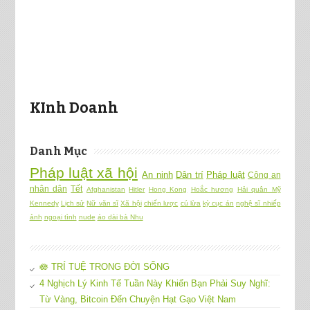
KInh Doanh
Danh Mục
Pháp luật xã hội
An ninh
Dân trí
Pháp luật
Công an
nhân dân
Tết
Afghanistan
Hitler
Hong Kong
Hoắc hương
Hải quân Mỹ
Kennedy
Lịch sử
Nữ văn sĩ
Xã hội
chiến lược
cú lừa
kỳ cục án
nghệ sĩ nhiếp
ảnh
ngoại tình
nude
áo dài bà Nhu
🪷 TRÍ TUỆ TRONG ĐỜI SỐNG
4 Nghịch Lý Kinh Tế Tuần Này Khiến Bạn Phải Suy Nghĩ:
Từ Vàng, Bitcoin Đến Chuyện Hạt Gạo Việt Nam