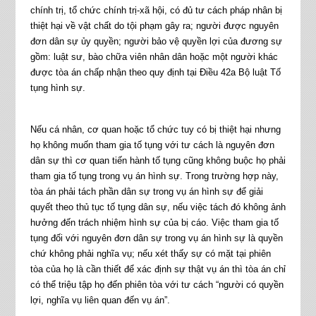
chính trị, tổ chức chính trị-xã hội, có đủ tư cách pháp nhân bị
thiệt hại về vật chất do tội phạm gây ra; người được nguyên
đơn dân sự ủy quyền; người bảo vệ quyền lợi của đương sự
gồm: luật sư, bào chữa viên nhân dân hoặc một người khác
được tòa án chấp nhận theo quy định tại Điều 42a Bộ luật Tố
tụng hình sự.
Nếu cá nhân, cơ quan hoặc tổ chức tuy có bị thiệt hại nhưng
họ không muốn tham gia tố tụng với tư cách là nguyên đơn
dân sự thì cơ quan tiến hành tố tụng cũng không buộc họ phải
tham gia tố tụng trong vụ án hình sự. Trong trường hợp này,
tòa án phải tách phần dân sự trong vụ án hình sự để giải
quyết theo thủ tục tố tụng dân sự, nếu việc tách đó không ảnh
hưởng đến trách nhiệm hình sự của bị cáo. Việc tham gia tố
tụng đối với nguyên đơn dân sự trong vụ án hình sự là quyền
chứ không phải nghĩa vụ; nếu xét thấy sự có mặt tại phiên
tòa của họ là cần thiết để xác định sự thật vụ án thì tòa án chỉ
có thể triệu tập họ đến phiên tòa với tư cách “người có quyền
lợi, nghĩa vụ liên quan đến vụ án”.