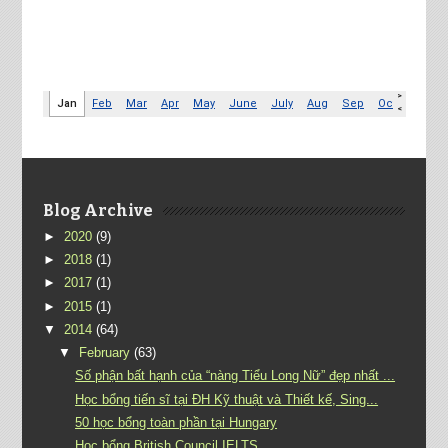
Blog Archive
►
2020
(9)
►
2018
(1)
►
2017
(1)
►
2015
(1)
▼
2014
(64)
▼
February
(63)
Số phận bất hạnh của “nàng Tiểu Long Nữ” đẹp nhất ...
Học bổng tiến sĩ tại ĐH Kỹ thuật và Thiết kế, Sing...
50 học bổng toàn phần tại Hungary
Học bổng British Council IELTS