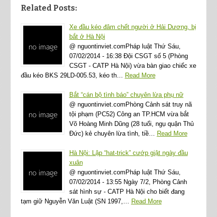
Related Posts:
Xe đầu kéo đâm chết người ở Hải Dương, bị
bắt ở Hà Nội
@ nguontinviet.comPháp luật Thứ Sáu,
07/02/2014 - 16:38 Đội CSGT số 5 (Phòng
CSGT - CATP Hà Nội) vừa bàn giao chiếc xe
đầu kéo BKS 29LD-005.53, kéo th…
Read More
Bắt “cán bộ tình báo” chuyên lừa phụ nữ
@ nguontinviet.comPhòng Cảnh sát truy nã
tội phạm (PC52) Công an TP.HCM vừa bắt
Võ Hoàng Minh Dũng (28 tuổi, ngụ quận Thủ
Đức) kẻ chuyên lừa tình, tiề…
Read More
Hà Nội: Lập “hat-trick” cướp giật ngày đầu
xuân
@ nguontinviet.comPháp luật Thứ Sáu,
07/02/2014 - 13:55 Ngày 7/2, Phòng Cảnh
sát hình sự - CATP Hà Nội cho biết đang
tạm giữ Nguyễn Văn Luật (SN 1997,…
Read More