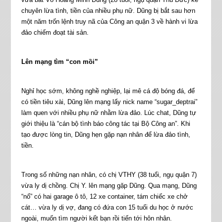
chuyên lừa tình, tiền của nhiều phụ nữ. Dũng bị bắt sau hơn
một năm trốn lệnh truy nã của Công an quận 3 về hành vi lừa
đảo chiếm đoạt tài sản.
Lên mạng tìm “con mồi”
Nghỉ học sớm, không nghề nghiệp, lại mê cá độ bóng đá, để
có tiền tiêu xài, Dũng lên mạng lấy nick name “sugar_deptrai”
làm quen với nhiều phụ nữ nhằm lừa đảo. Lúc chat, Dũng tự
giới thiệu là “cán bộ tình báo công tác tại Bộ Công an”. Khi
tạo được lòng tin, Dũng hẹn gặp nạn nhân để lừa đảo tình,
tiền.
Trong số những nạn nhân, có chị VTHY (38 tuổi, ngụ quận 7)
vừa ly dị chồng. Chị Y. lên mạng gặp Dũng. Qua mạng, Dũng
“nổ” có hai garage ô tô, 12 xe container, tám chiếc xe chở
cát… vừa ly dị vợ, đang có đứa con 15 tuổi du học ở nước
ngoài, muốn tìm người kết bạn rồi tiến tới hôn nhân.