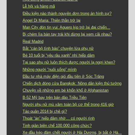
Lễ hội và hàng mã
Điều kiện nào thành nguyên đơn trong án hình sự?
Angel Di Maria: Thiên thần trở lại
Man City đón tin vui: Aguero kịp trở lại đại chiến...
Bị chém lìa bàn tay trái khi dừng lại xem cãi nhau?
Real Madrid
Bắt “cán bộ tình báo” chuyên lừa phụ nữ
Bé 10 tuổi bị “yêu râu xanh” nhí hiếp dâm
Tại sao phụ nữ luôn thích được người lạ ngợi khen?
Những người “nuôi sống” mình
Đầu tư nhà máy điện gió đầu tiên ở Sóc Trăng
Chiến dịch đóng cửa Bangkok: Nông dân kiện thủ tướng
Chuyện về những em bé khốn khổ ở Afghanistan
B-52 Mỹ bay trên bán đảo Triều Tiên
Người phụ nữ mù xăm toàn bộ cơ thể trong 416 giờ
Táo quân 2014 bị chê gì?
Thoát “án” hiếp dâm nhờ… có người rình
Tinh giản biên chế 100.000 công chức?
Xe đầu kéo đâm chết người ở Hải Dương, bị bắt ở Hà...