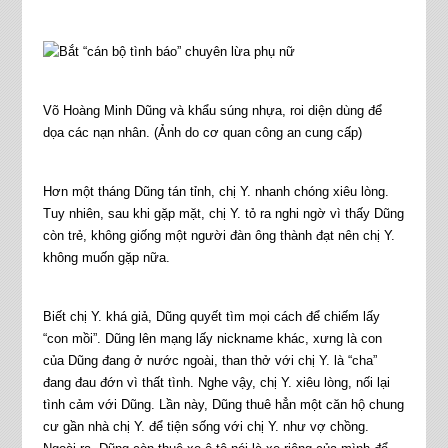
Võ Hoàng Minh Dũng và khẩu súng nhựa, roi diện dùng để
dọa các nạn nhân. (Ảnh do cơ quan công an cung cấp)
Hơn một tháng Dũng tán tỉnh, chị Y. nhanh chóng xiêu lòng.
Tuy nhiên, sau khi gặp mặt, chị Y. tỏ ra nghi ngờ vì thấy Dũng
còn trẻ, không giống một người đàn ông thành đạt nên chị Y.
không muốn gặp nữa.
Biết chị Y. khá giả, Dũng quyết tìm mọi cách để chiếm lấy
“con mồi”. Dũng lên mạng lấy nickname khác, xưng là con
của Dũng đang ở nước ngoài, than thở với chị Y. là “cha”
đang đau đớn vì thất tình. Nghe vậy, chị Y. xiêu lòng, nối lại
tình cảm với Dũng. Lần này, Dũng thuê hẳn một căn hộ chung
cư gần nhà chị Y. để tiện sống với chị Y. như vợ chồng.