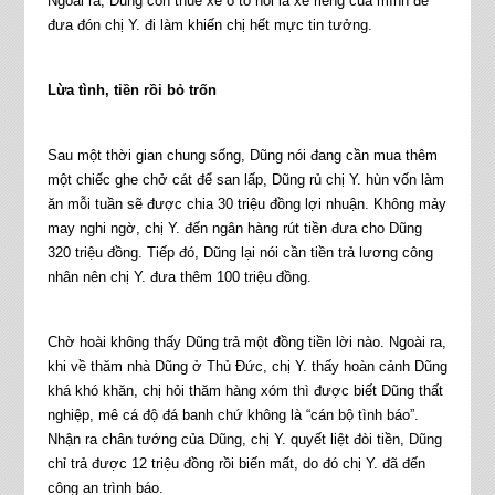
Ngoài ra, Dũng còn thuê xe ô tô nói là xe riêng của mình để
đưa đón chị Y. đi làm khiến chị hết mực tin tưởng.
Lừa tình, tiền rồi bỏ trốn
Sau một thời gian chung sống, Dũng nói đang cần mua thêm
một chiếc ghe chở cát để san lấp, Dũng rủ chị Y. hùn vốn làm
ăn mỗi tuần sẽ được chia 30 triệu đồng lợi nhuận. Không mảy
may nghi ngờ, chị Y. đến ngân hàng rút tiền đưa cho Dũng
320 triệu đồng. Tiếp đó, Dũng lại nói cần tiền trả lương công
nhân nên chị Y. đưa thêm 100 triệu đồng.
Chờ hoài không thấy Dũng trả một đồng tiền lời nào. Ngoài ra,
khi về thăm nhà Dũng ở Thủ Đức, chị Y. thấy hoàn cảnh Dũng
khá khó khăn, chị hỏi thăm hàng xóm thì được biết Dũng thất
nghiệp, mê cá độ đá banh chứ không là “cán bộ tình báo”.
Nhận ra chân tướng của Dũng, chị Y. quyết liệt đòi tiền, Dũng
chỉ trả được 12 triệu đồng rồi biến mất, do đó chị Y. đã đến
công an trình báo.