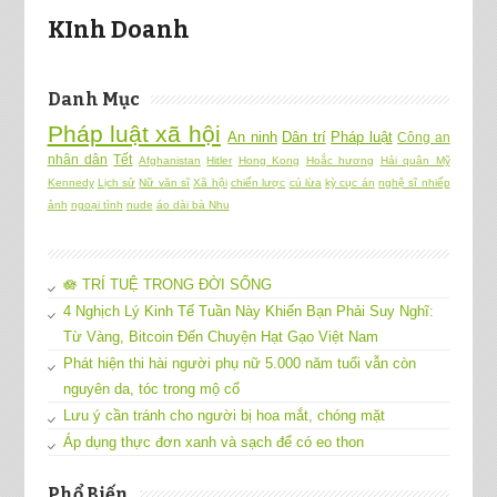
KInh Doanh
Danh Mục
Pháp luật xã hội
An ninh
Dân trí
Pháp luật
Công an
nhân dân
Tết
Afghanistan
Hitler
Hong Kong
Hoắc hương
Hải quân Mỹ
Kennedy
Lịch sử
Nữ văn sĩ
Xã hội
chiến lược
cú lừa
kỳ cục án
nghệ sĩ nhiếp
ảnh
ngoại tình
nude
áo dài bà Nhu
🪷 TRÍ TUỆ TRONG ĐỜI SỐNG
4 Nghịch Lý Kinh Tế Tuần Này Khiến Bạn Phải Suy Nghĩ:
Từ Vàng, Bitcoin Đến Chuyện Hạt Gạo Việt Nam
Phát hiện thi hài người phụ nữ 5.000 năm tuổi vẫn còn
nguyên da, tóc trong mộ cổ
Lưu ý cần tránh cho người bị hoa mắt, chóng mặt
Áp dụng thực đơn xanh và sạch để có eo thon
Phổ Biến