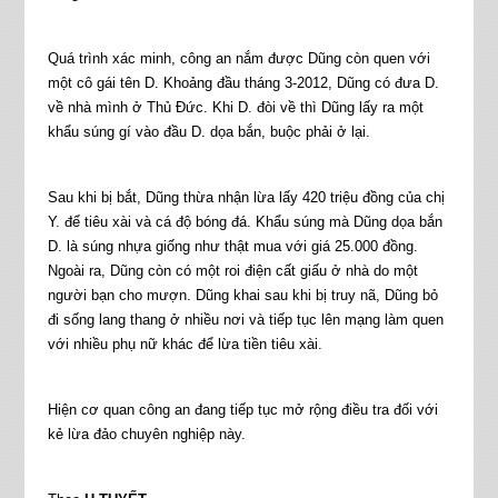
Quá trình xác minh, công an nắm được Dũng còn quen với
một cô gái tên D. Khoảng đầu tháng 3-2012, Dũng có đưa D.
về nhà mình ở Thủ Đức. Khi D. đòi về thì Dũng lấy ra một
khẩu súng gí vào đầu D. dọa bắn, buộc phải ở lại.
Sau khi bị bắt, Dũng thừa nhận lừa lấy 420 triệu đồng của chị
Y. để tiêu xài và cá độ bóng đá. Khẩu súng mà Dũng dọa bắn
D. là súng nhựa giống như thật mua với giá 25.000 đồng.
Ngoài ra, Dũng còn có một roi điện cất giấu ở nhà do một
người bạn cho mượn. Dũng khai sau khi bị truy nã, Dũng bỏ
đi sống lang thang ở nhiều nơi và tiếp tục lên mạng làm quen
với nhiều phụ nữ khác để lừa tiền tiêu xài.
Hiện cơ quan công an đang tiếp tục mở rộng điều tra đối với
kẻ lừa đảo chuyên nghiệp này.