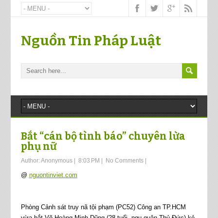
Nguồn Tin Pháp Luật
Bắt “cán bộ tình báo” chuyên lừa
phụ nữ
Author:
Anonymous
|
8:03 PM
|
No Comments
|
@
nguontinviet.com
Phòng Cảnh sát truy nã tội phạm (PC52) Công an TP.HCM
vừa bắt Võ Hoàng Minh Dũng (28 tuổi, ngụ quận Thủ Đức) kẻ