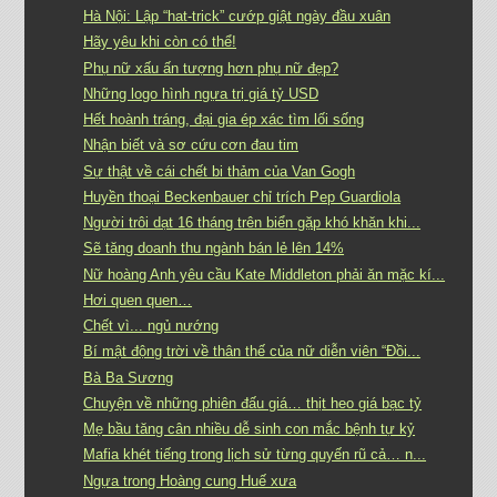
Hà Nội: Lập “hat-trick” cướp giật ngày đầu xuân
Hãy yêu khi còn có thể!
Phụ nữ xấu ấn tượng hơn phụ nữ đẹp?
Những logo hình ngựa trị giá tỷ USD
Hết hoành tráng, đại gia ép xác tìm lối sống
Nhận biết và sơ cứu cơn đau tim
Sự thật về cái chết bi thảm của Van Gogh
Huyền thoại Beckenbauer chỉ trích Pep Guardiola
Người trôi dạt 16 tháng trên biển gặp khó khăn khi...
Sẽ tăng doanh thu ngành bán lẻ lên 14%
Nữ hoàng Anh yêu cầu Kate Middleton phải ăn mặc kí...
Hơi quen quen…
Chết vì... ngủ nướng
Bí mật động trời về thân thế của nữ diễn viên “Đồi...
Bà Ba Sương
Chuyện về những phiên đấu giá… thịt heo giá bạc tỷ
Mẹ bầu tăng cân nhiều dễ sinh con mắc bệnh tự kỷ
Mafia khét tiếng trong lịch sử từng quyến rũ cả… n...
Ngựa trong Hoàng cung Huế xưa