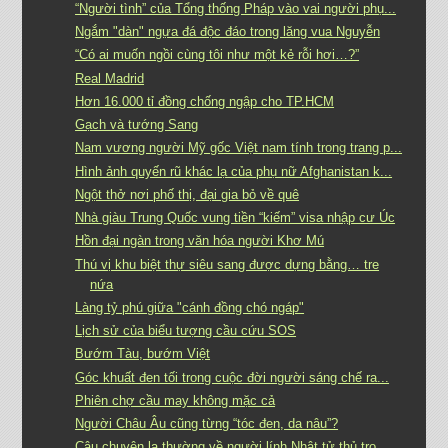
“Người tình” của Tổng thống Pháp vào vai người phụ...
Ngắm "dàn" ngựa đá độc đáo trong lăng vua Nguyễn
“Có ai muốn ngồi cùng tôi như một kẻ rỗi hơi…?”
Real Madrid
Hơn 16.000 tỉ đồng chống ngập cho TP.HCM
Gạch và tướng Sang
Nam vương người Mỹ gốc Việt nam tính trong trang p...
Hình ảnh quyến rũ khác lạ của phụ nữ Afghanistan k...
Ngột thở nơi phố thị, đại gia bỏ về quê
Nhà giàu Trung Quốc vung tiền “kiếm” visa nhập cư Úc
Hồn đại ngàn trong văn hóa người Khơ Mú
Thú vị khu biệt thự siêu sang được dựng bằng… tre
nứa
Làng tỷ phú giữa "cánh đồng chó ngáp"
Lịch sử của biểu tượng cầu cứu SOS
Bướm Tàu, bướm Việt
Góc khuất đen tối trong cuộc đời người sáng chế ra...
Phiên chợ cầu may không mặc cả
Người Châu Âu cũng từng “tóc đen, da nâu”?
Câu chuyện lạ thường về người lính Nhật tử thủ tro...