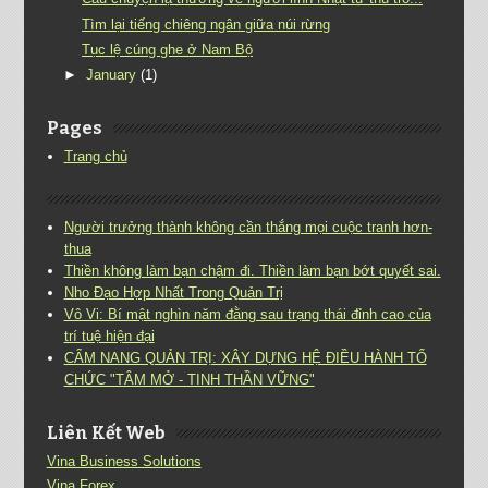
Tìm lại tiếng chiêng ngân giữa núi rừng
Tục lệ cúng ghe ở Nam Bộ
►
January
(1)
Pages
Trang chủ
Người trưởng thành không cần thắng mọi cuộc tranh hơn-
thua
Thiền không làm bạn chậm đi. Thiền làm bạn bớt quyết sai.
Nho Đạo Hợp Nhất Trong Quản Trị
Vô Vi: Bí mật nghìn năm đằng sau trạng thái đỉnh cao của
trí tuệ hiện đại
CẨM NANG QUẢN TRỊ: XÂY DỰNG HỆ ĐIỀU HÀNH TỔ
CHỨC "TÂM MỞ - TINH THẦN VỮNG"
Liên Kết Web
Vina Business Solutions
Vina Forex