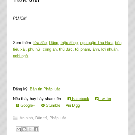
Theo
H.TUYẾT
PLHCM
Xem thêm :
lừa đảo
,
Dũng
,
triệu đồng
,
ngụ quận Thủ Đức
,
tiền
tiêu xài
,
phụ nữ
,
công an
,
thủ đức
,
tội phạm
,
ảnh
,
lợi nhuận
,
nghi ngờ
,
Đăng ký:
Bản tin Pháp luật
Nếu thấy hay hãy share lên:
Facebook
Twitter
Google+
Stumble
Digg
An ninh
,
Dân trí
,
Pháp luật